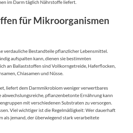
en im Darm täglich Nährstoffe liefert.
toffen für Mikroorganismen
se verdauliche Bestandteile pflanzlicher Lebensmittel.
ändig aufspalten kann, dienen sie bestimmten
h an Ballaststoffen sind Vollkorngetreide, Haferflocken,
einsamen, Chiasamen und Nüsse.
tet, liefert dem Darmmikrobiom weniger verwertbares
ine abwechslungsreiche, pflanzenbetonte Ernährung kann
iengruppen mit verschiedenen Substraten zu versorgen.
ssen. Viel wichtiger ist die Regelmäßigkeit: Wer dauerhaft
rm als jemand, der überwiegend stark verarbeitete